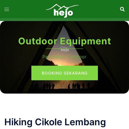
Langsung
ke
isi
Outdoor Equipment
Peralatan Outdoor
BOOKING SEKARANG
Hiking Cikole Lembang